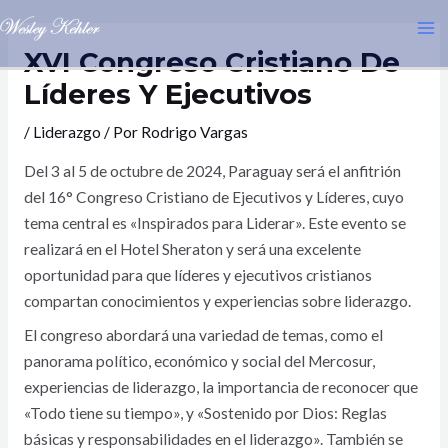
Ir
Navegación
M
al
de
XVI Congreso Cristiano De
M
contenido
entradas
Líderes Y Ejecutivos
/
Liderazgo
/ Por
Rodrigo Vargas
Del 3 al 5 de octubre de 2024, Paraguay será el anfitrión
del 16° Congreso Cristiano de Ejecutivos y Líderes, cuyo
tema central es «Inspirados para Liderar». Este evento se
realizará en el Hotel Sheraton y será una excelente
oportunidad para que líderes y ejecutivos cristianos
compartan conocimientos y experiencias sobre liderazgo.
El congreso abordará una variedad de temas, como el
panorama político, económico y social del Mercosur,
experiencias de liderazgo, la importancia de reconocer que
«Todo tiene su tiempo», y «Sostenido por Dios: Reglas
básicas y responsabilidades en el liderazgo». También se